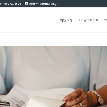
9 - 6977201570
info@mouroutsou.gr
Αρχική
Το γραφείο
Υ