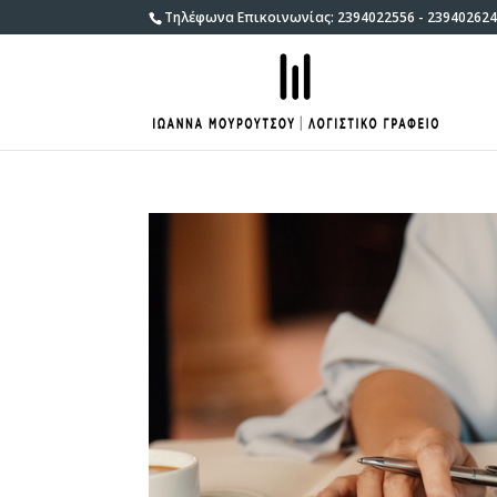
Τηλέφωνα Επικοινωνίας: 2394022556 - 239402624