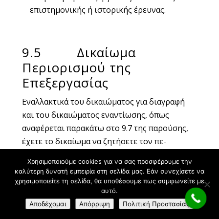
επιστημονικής ή ιστορικής έρευνας.
9.5 Δικαίωμα
Περιορισμού της
Επεξεργασίας
Εναλλακτικά του δικαιώματος για διαγραφή
και του δικαιώματος εναντίωσης, όπως
αναφέρεται παρακάτω στο 9.7 της παρούσης,
έχετε το δικαίωμα να ζητήσετε τον πε-
ριορισμό της επεξεργασίας των δεδομένων
Χρησιμοποιούμε cookies για να σας προσφέρουμε την
σας,
μόνο
όμως στις εξής περιπτώσεις:
καλύτερη δυνατή εμπειρία στη σελίδα μας. Εάν συνεχίσετε να
χρησιμοποιείτε τη σελίδα, θα υποθέσουμε πως συμφωνείτε με
Όταν επικαλείστε την ανακρίβεια των
αυτό.
δεδομένων σας και η Επιχείρηση ως
Αποδέχομαι
Απόρριψη
Πολιτική Προστασίας
Υπεύθυνος Επεξεργασίας εξετάζει το